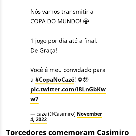
Nós vamos transmitir a
COPA DO MUNDO! 🤩
1 jogo por dia até a final.
De Graça!
Você é meu convidado para
a
#CopaNoCazé
! ⚽️🥹
pic.twitter.com/l8LnGbKw
w7
— caze (@Casimiro)
November
4, 2022
Torcedores comemoram Casimiro