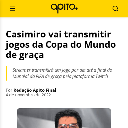
Skip
Search
to
for:
Open
Searc
content
Menu
Casimiro vai transmitir
jogos da Copa do Mundo
de graça
Streamer transmitirá um jogo por dia até a final do
Mundial da FIFA de graça pela plataforma Twitch
For
Redação Apito Final
4 de novembro de 2022