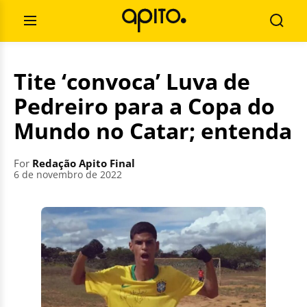
Skip
Search
to
for:
Open
Searc
content
Menu
Tite ‘convoca’ Luva de
Pedreiro para a Copa do
Mundo no Catar; entenda
For
Redação Apito Final
6 de novembro de 2022