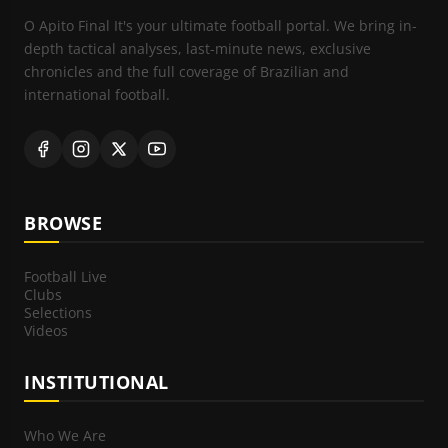
O Apito Final It's your ultimate football portal. We bring in-
depth tactical analyses, last-minute news, exclusive
chronicles and the full coverage of Brazilian and
international football.
BROWSE
Football Live
Clubs
Selections
Videos
INSTITUTIONAL
Who We Are