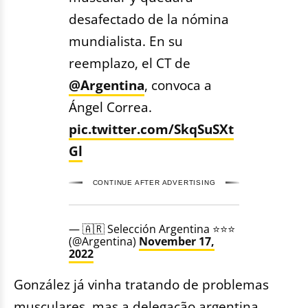
desafectado de la nómina
mundialista. En su
reemplazo, el CT de
@Argentina
, convoca a
Ángel Correa.
pic.twitter.com/SkqSuSXt
Gl
CONTINUE AFTER ADVERTISING
— 🇦🇷 Selección Argentina ⭐⭐⭐
(@Argentina)
November 17,
2022
González já vinha tratando de problemas
musculares, mas a delegação argentina