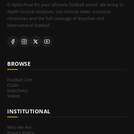
O Apito Final It's your ultimate football portal. We bring in-
depth tactical analyses, last-minute news, exclusive
chronicles and the full coverage of Brazilian and
international football.
BROWSE
Football Live
Clubs
Selections
Videos
INSTITUTIONAL
Who We Are
Privacy Policy