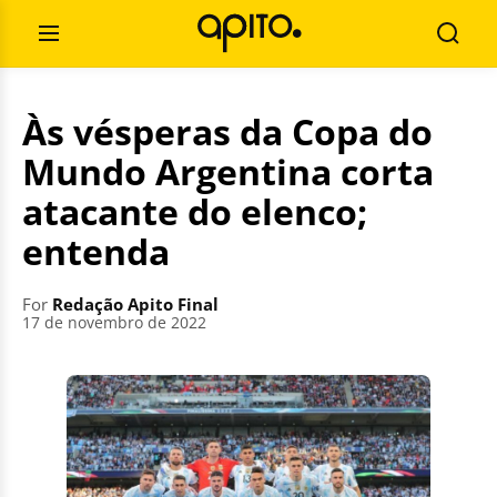
Skip
Search
to
for:
Open
Searc
content
Menu
Às vésperas da Copa do
Mundo Argentina corta
atacante do elenco;
entenda
For
Redação Apito Final
17 de novembro de 2022