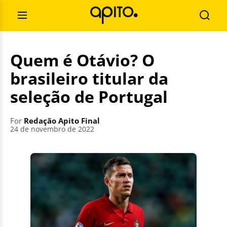
Skip
Search
to
for:
Open
Searc
content
Menu
Quem é Otávio? O
brasileiro titular da
seleção de Portugal
For
Redação Apito Final
24 de novembro de 2022