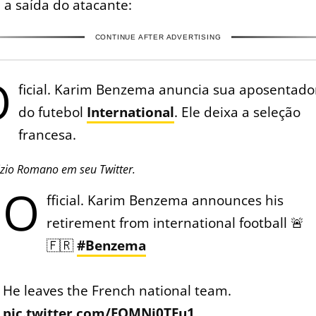
a saída do atacante:
CONTINUE AFTER ADVERTISING
O
ficial. Karim Benzema anuncia sua aposentado
do futebol
International
. Ele deixa a seleção
francesa.
izio Romano em seu Twitter.
O
fficial. Karim Benzema announces his
retirement from international football 🚨
🇫🇷
#Benzema
He leaves the French national team.
pic.twitter.com/FQMNi0TFu1