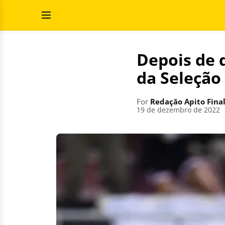
Skip
Search
to
for:
Open
content
Menu
Depois de 
da Seleção
For
Redação Apito Fina
19 de dezembro de 2022