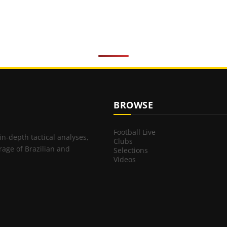
BROWSE
Football Live
 in-depth tactical analyses,
Clubs
rage of Brazilian and
Selections
Videos