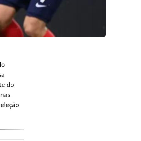
lo
sa
te do
 nas
seleção
.