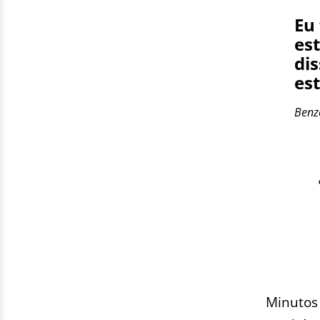
Eu 
es
dis
es
Ben
Minutos 