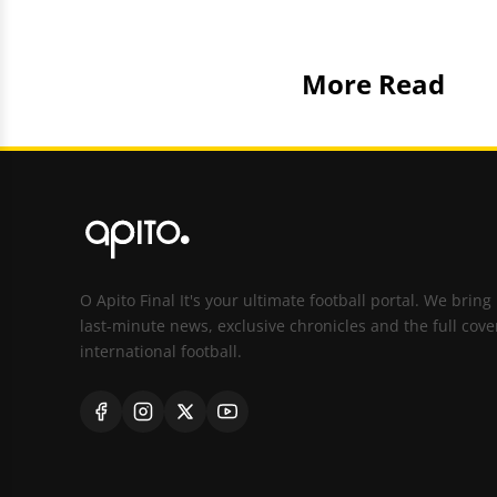
More Read
O Apito Final It's your ultimate football portal. We bring
last-minute news, exclusive chronicles and the full cove
international football.