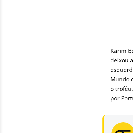
Karim Be
deixou 
esquerda
Mundo d
o troféu
por Port