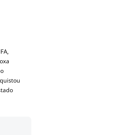
IFA,
coxa
do
nquistou
stado