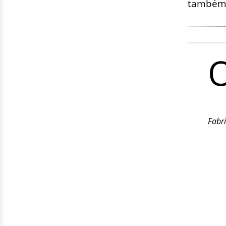
também 
Fabr