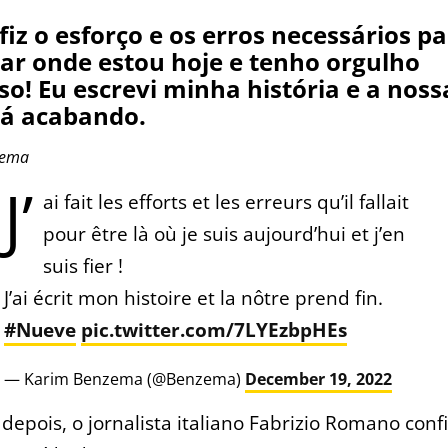
fiz o esforço e os erros necessários p
tar onde estou hoje e tenho orgulho
so! Eu escrevi minha história e a noss
tá acabando.
zema
J’
ai fait les efforts et les erreurs qu’il fallait
pour être là où je suis aujourd’hui et j’en
suis fier !
J’ai écrit mon histoire et la nôtre prend fin.
#Nueve
pic.twitter.com/7LYEzbpHEs
— Karim Benzema (@Benzema)
December 19, 2022
depois, o jornalista italiano Fabrizio Romano con