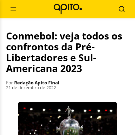
Skip
Search
to
for:
Open
Searc
content
Menu
Conmebol: veja todos os
confrontos da Pré-
Libertadores e Sul-
Americana 2023
For
Redação Apito Final
21 de dezembro de 2022