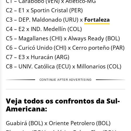
C1 – Carabobo (VEN) x Atlético-MG
C2 – E1 x Sportin Cristal (PER)
C3 – DEP. Maldonado (URU) x
Fortaleza
C4 – E2 x IND. Medellín (COL)
C5 – Magallanes (CHI) x Always Ready (BOL)
C6 – Curicó Unido (CHI) x Cerro porteño (PAR)
C7 – E3 x Huracán (ARG)
C8 – UNIV. Católica (ECU) x Millonarios (COL)
CONTINUE AFTER ADVERTISING
Veja todos os confrontos da Sul-
Americana:
Guabirá (BOL) x Oriente Petrolero (BOL)