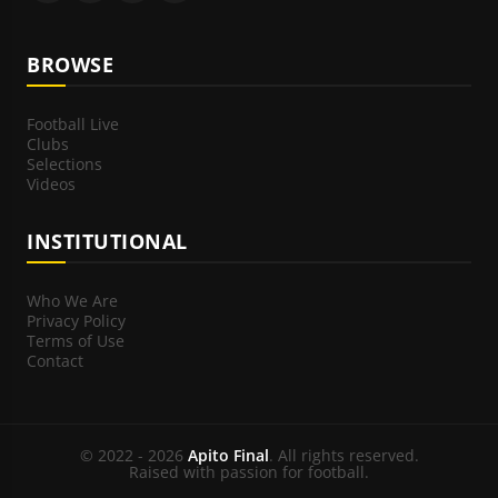
BROWSE
Football Live
Clubs
Selections
Videos
INSTITUTIONAL
Who We Are
Privacy Policy
Terms of Use
Contact
© 2022 - 2026
Apito Final
. All rights reserved.
Raised with passion for football.