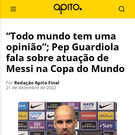
Skip
Search
to
for:
Open
Searc
content
Menu
“Todo mundo tem uma
opinião”; Pep Guardiola
fala sobre atuação de
Messi na Copa do Mundo
For
Redação Apito Final
21 de dezembro de 2022