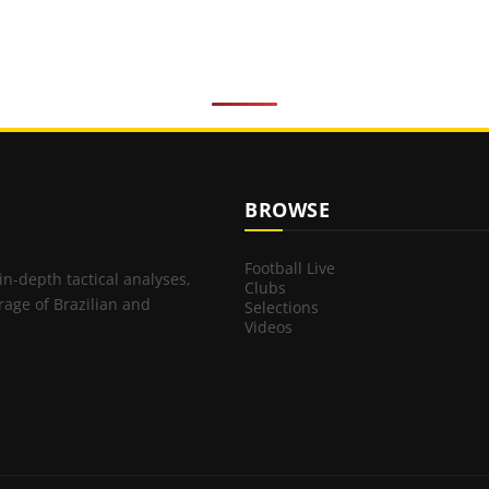
BROWSE
Football Live
 in-depth tactical analyses,
Clubs
rage of Brazilian and
Selections
Videos