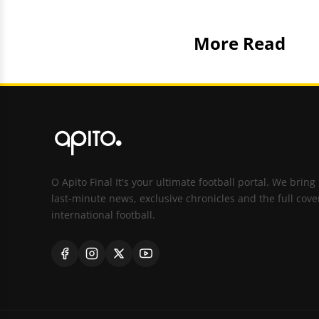
More Read
O Apito Final It's your ultimate football portal. We bring
last-minute news, exclusive chronicles and the full cove
international football.