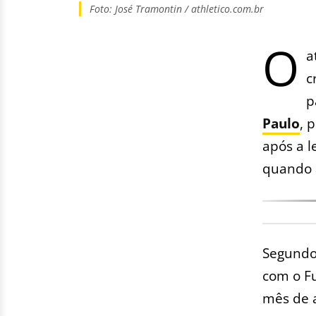
Foto: José Tramontin / athletico.com.br
O
a
c
p
Paulo
, 
após a l
quando 
Segundo 
com o F
mês de a