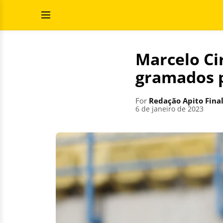
Skip
Search
to
for:
Open
content
Menu
Marcelo Cir
gramados p
For
Redação Apito Fina
6 de janeiro de 2023