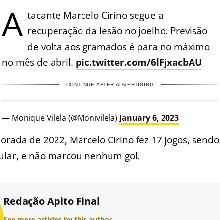
A
tacante Marcelo Cirino segue a
recuperação da lesão no joelho. Previsão
de volta aos gramados é para no máximo
no mês de abril.
pic.twitter.com/6lFjxacbAU
CONTINUE AFTER ADVERTISING
— Monique Vilela (@Monivilela)
January 6, 2023
rada de 2022, Marcelo Cirino fez 17 jogos, sendo
ular, e não marcou nenhum gol.
Redação Apito Final
See more articles by this author →