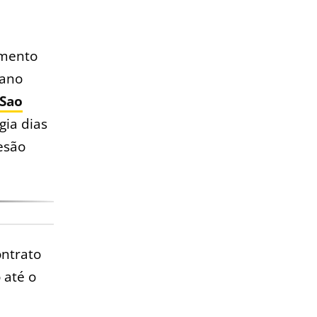
amento
 ano
Sao
gia dias
esão
ontrato
 até o