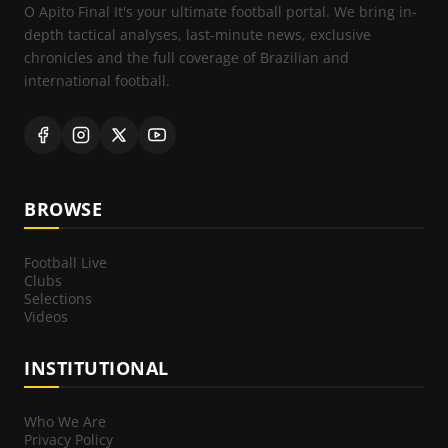
O Apito Final It's your ultimate football portal. We bring in-
depth tactical analyses, last-minute news, exclusive
chronicles and the full coverage of Brazilian and
international football.
BROWSE
Football Live
Clubs
Selections
Videos
INSTITUTIONAL
Who We Are
Privacy Policy