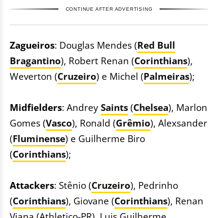
CONTINUE AFTER ADVERTISING
Zagueiros
: Douglas Mendes (
Red Bull
Bragantino
), Robert Renan (
Corinthians
),
Weverton (
Cruzeiro
) e Michel (
Palmeiras
);
Midfielders
: Andrey
Saints
(
Chelsea
), Marlon
Gomes (
Vasco
), Ronald (
Grêmio
), Alexsander
(
Fluminense
) e Guilherme Biro
(
Corinthians
);
Attackers
: Stênio (
Cruzeiro
), Pedrinho
(
Corinthians
), Giovane (
Corinthians
), Renan
Viana (Athletico-PR), Luis Guilherme