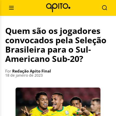
Skip
Search
to
for:
Open
Searc
content
Menu
Quem são os jogadores
convocados pela Seleção
Brasileira para o Sul-
Americano Sub-20?
For
Redação Apito Final
18 de janeiro de 2023