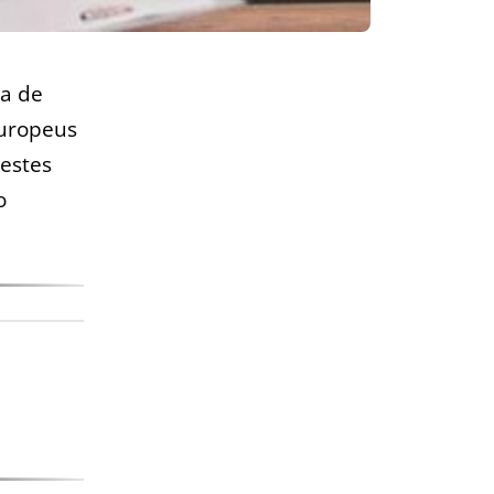
ta de
europeus
destes
o