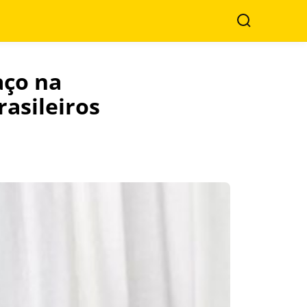
Search
aço na
asileiros