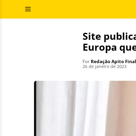
Skip
Search
to
for:
Open
content
Menu
Site public
Europa que
For
Redação Apito Fina
26 de janeiro de 2023