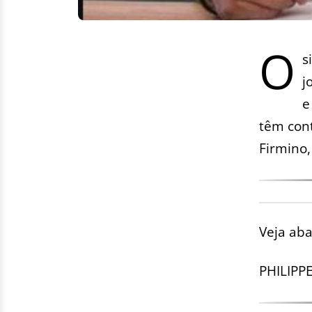
O
s
j
e
têm cont
Firmino,
Veja aba
PHILIPPE