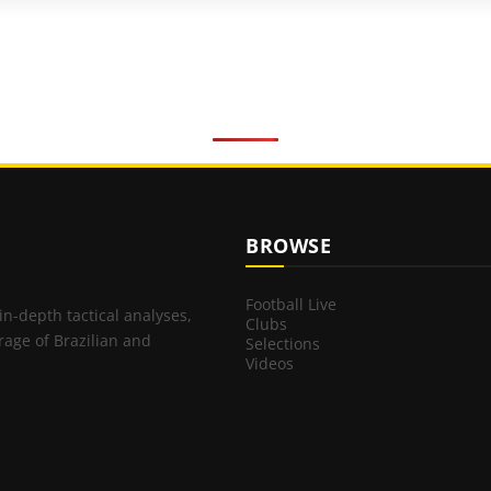
BROWSE
Football Live
 in-depth tactical analyses,
Clubs
rage of Brazilian and
Selections
Videos