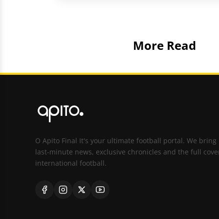
More Read
O Apito Final It's your ultimate football portal. We bring
last-minute news, exclusive chronicles and the full cove
international football.