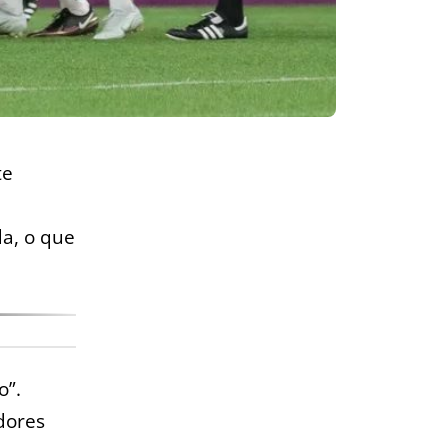
te
s
a, o que
o”.
dores