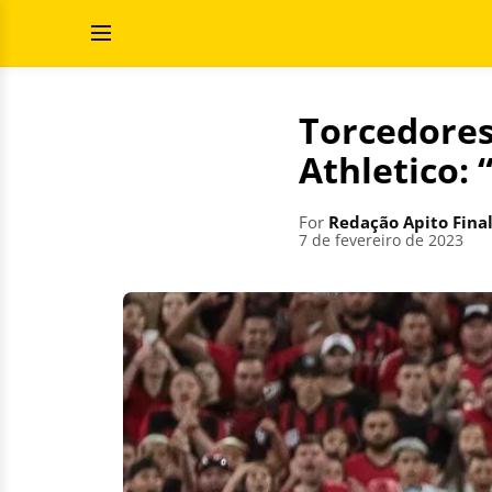
Skip
Search
to
for:
Open
content
Menu
Torcedores
Athletico: 
For
Redação Apito Fina
7 de fevereiro de 2023