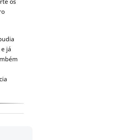
rte os
ro
pudia
 e já
também
cia