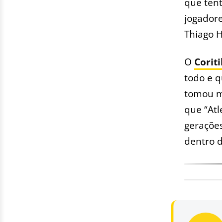
que ten
jogadore
Thiago H
O
Corit
todo e q
tomou m
que “Atl
gerações
dentro 