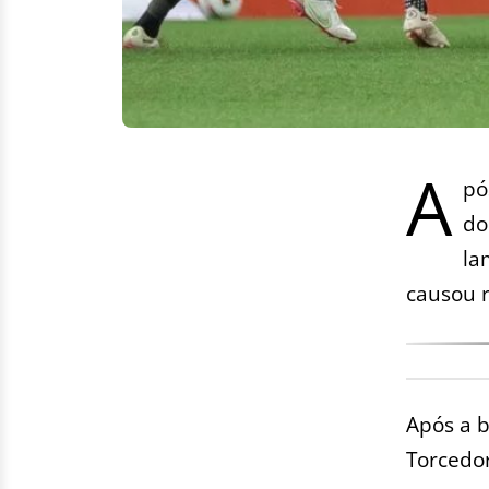
A
pó
do
la
causou r
Após a b
Torcedo