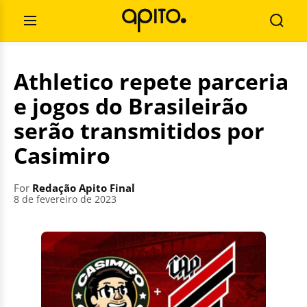
Skip
Search
to
for:
Open
Searc
content
Menu
Athletico repete parceria
e jogos do Brasileirão
serão transmitidos por
Casimiro
For
Redação Apito Final
8 de fevereiro de 2023