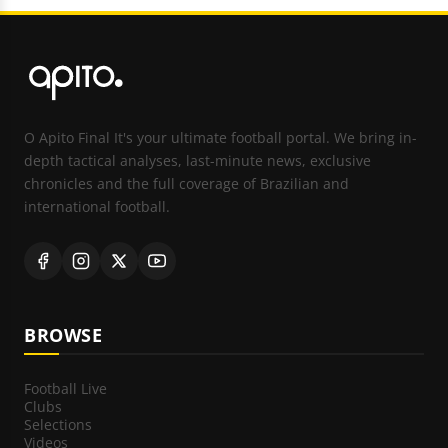
O Apito Final It's your ultimate football portal. We bring in-
depth tactical analyses, last-minute news, exclusive
chronicles and the full coverage of Brazilian and
international football.
BROWSE
Football Live
Clubs
Selections
Videos