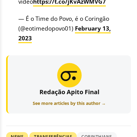
vídeo
https://t.co/jKvAzWMVG7
— É o Time do Povo, é o Coringão
(@eotimedopovo01)
February 13,
2023
Redação Apito Final
See more articles by this author →
NEWS
TRANSFERÊNCIAS
CORINTHIANS