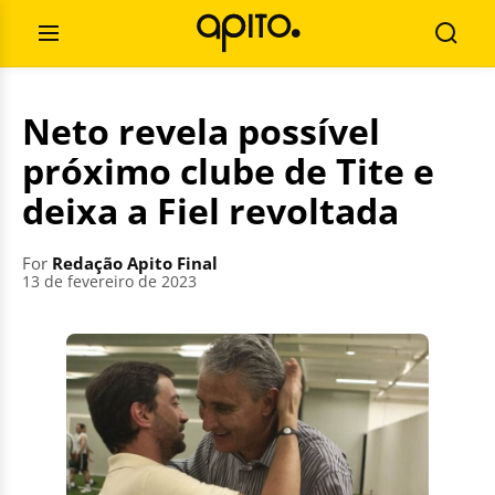
Skip
Search
to
for:
Open
Searc
content
Menu
Neto revela possível
próximo clube de Tite e
deixa a Fiel revoltada
For
Redação Apito Final
13 de fevereiro de 2023