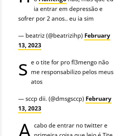
ia entrar em depressão e
sofrer por 2 anos.. eu ia sim
— beatriz (@beatrizihp)
February
13, 2023
s
e o tite for pro fl3mengo não
me responsabilizo pelos meus
atos
— sccp dii. (@dmsgsccp)
February
13, 2023
A
cabo de entrar no twitter e
primeira coisa que leio é Tite