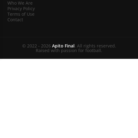
Who We Are
Privacy Policy
Terms of Use
Contact
© 2022 - 2026
Apito Final
. All rights reserved.
Raised with passion for football.