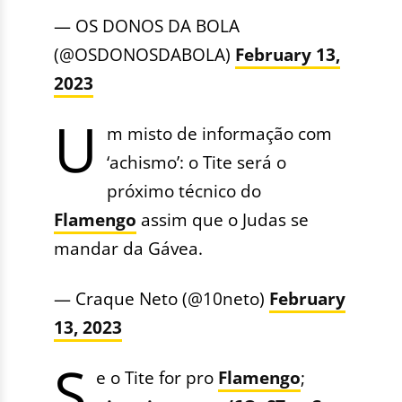
— OS DONOS DA BOLA
(@OSDONOSDABOLA)
February 13,
2023
U
m misto de informação com
‘achismo’: o Tite será o
próximo técnico do
Flamengo
assim que o Judas se
mandar da Gávea.
— Craque Neto (@10neto)
February
13, 2023
S
e o Tite for pro
Flamengo
;