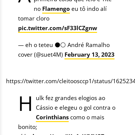
no
Flamengo
eu tô indo alí
tomar cloro
pic.twitter.com/sF33lCZgnw
— eh o teteu ⚫⚪ André Ramalho
cover (@suet4M)
February 13, 2023
https://twitter.com/cleitoosccp1/status/1625
H
ulk fez grandes elogios ao
Cássio e elegeu o gol contra o
Corinthians
como o mais
bonito;