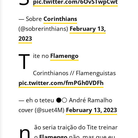
pic.twitter.com/6OvSTwpCwt
— Sobre
Corinthians
(@sobrerinthians)
February 13,
2023
T
ite no
Flamengo
Corinthianos // Flamenguistas
pic.twitter.com/fmPGh0VDFh
— eh o teteu ⚫⚪ André Ramalho
cover (@suet4M)
February 13, 2023
n
ão seria traição do Tite treinar
o
Flamengo
não, mas que eu