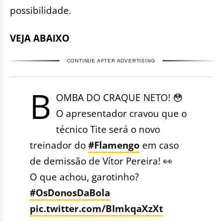
possibilidade.
VEJA ABAIXO
CONTINUE AFTER ADVERTISING
B
OMBA DO CRAQUE NETO! 😳
O apresentador cravou que o
técnico Tite será o novo
treinador do
#Flamengo
em caso
de demissão de Vítor Pereira! 👀
O que achou, garotinho?
#OsDonosDaBola
pic.twitter.com/BImkqaXzXt