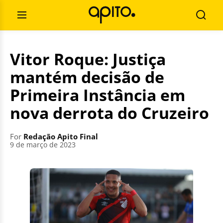
Skip
Search
to
for:
Open
Searc
content
Menu
Vitor Roque: Justiça
mantém decisão de
Primeira Instância em
nova derrota do Cruzeiro
For
Redação Apito Final
9 de março de 2023