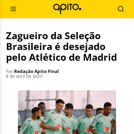
Skip
Search
to
for:
Open
Searc
content
Menu
Zagueiro da Seleção
Brasileira é desejado
pelo Atlético de Madrid
For
Redação Apito Final
8 de abril de 2023