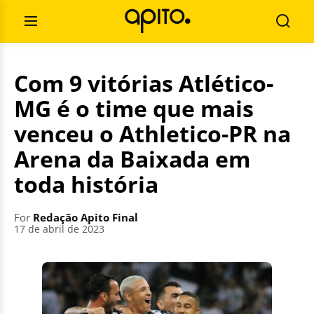
Skip
Search
to
for:
Open
Searc
content
Menu
Com 9 vitórias Atlético-
MG é o time que mais
venceu o Athletico-PR na
Arena da Baixada em
toda história
For
Redação Apito Final
17 de abril de 2023