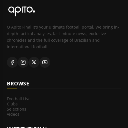
O Apito Final It's your ultimate football portal. We bring in-
depth tactical analyses, last-minute news, exclusive
chronicles and the full coverage of Brazilian and
international football.
BROWSE
Football Live
Clubs
Selections
Videos