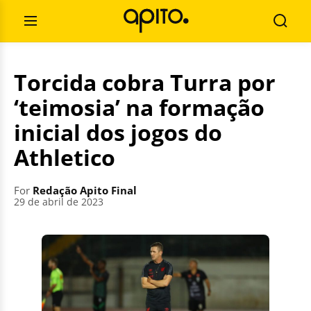
Skip
Search
to
for:
Open
Searc
content
Menu
Torcida cobra Turra por
‘teimosia’ na formação
inicial dos jogos do
Athletico
For
Redação Apito Final
29 de abril de 2023