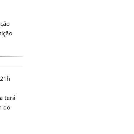
ação
tição
 21h
a terá
m do