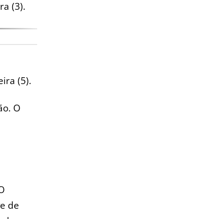
a (3).
ra (5).
ão. O
 O
e de