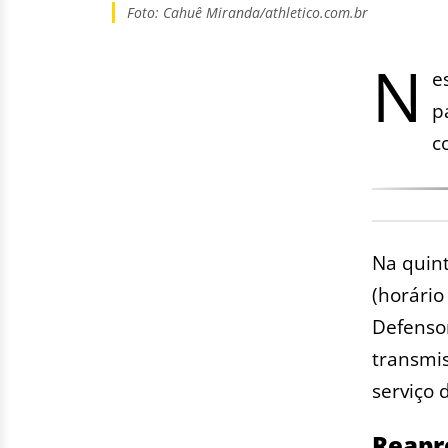
Foto: Cahuê Miranda/athletico.com.br
N
e
p
c
Na quint
(horário
Defensor
transmi
serviço 
Reapr