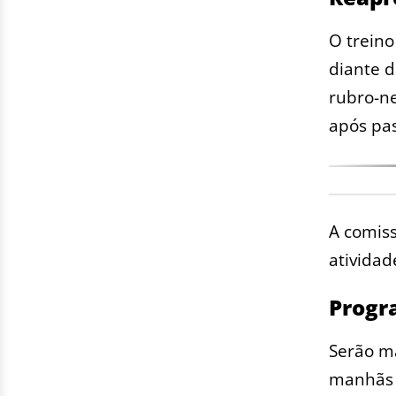
O treino
diante 
rubro-ne
após pas
A comiss
atividad
Progr
Serão ma
manhãs d