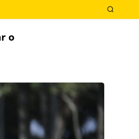
Search
r o