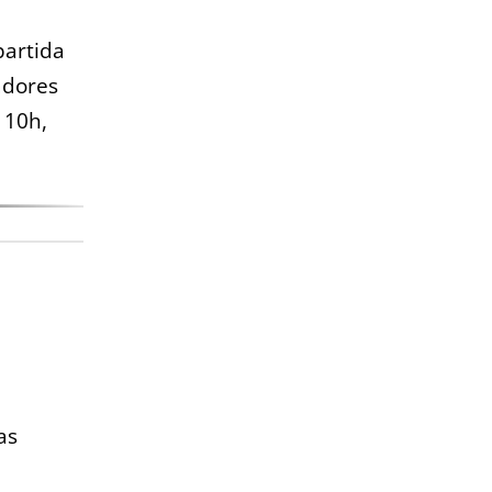
partida
adores
 10h,
as