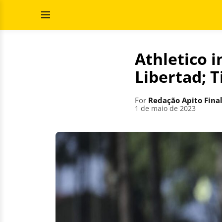
Skip
Search
to
for:
Open
content
Menu
Athletico i
Libertad; T
For
Redação Apito Fina
1 de maio de 2023