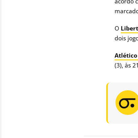
acordo 
marcados
O
Liber
dois jog
Atlétic
(3), às 