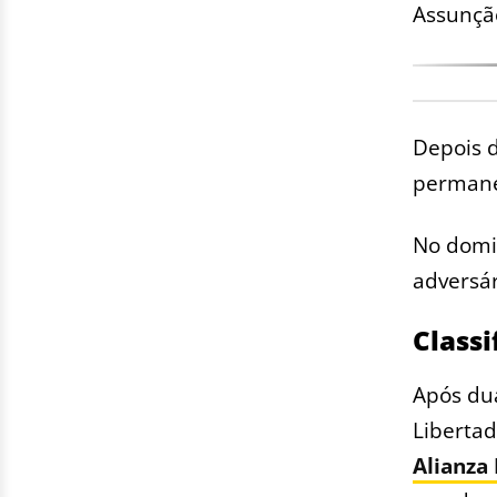
Assunção
Depois d
permanec
No domin
adversár
Classi
Após du
Liberta
Alianza