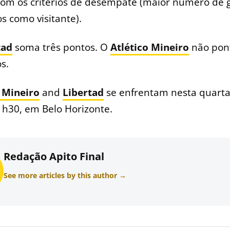
com os critérios de desempate (maior número de g
 como visitante).
tad
soma três pontos. O
Atlético Mineiro
não pon
os.
o Mineiro
and
Libertad
se enfrentam nesta quarta
21h30, em Belo Horizonte.
Redação Apito Final
See more articles by this author →