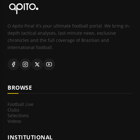
O Apito Final It's your ultimate football portal. We bring in-
depth tactical analyses, last-minute news, exclusive
chronicles and the full coverage of Brazilian and
international football.
BROWSE
Football Live
Clubs
Selections
Videos
INSTITUTIONAL