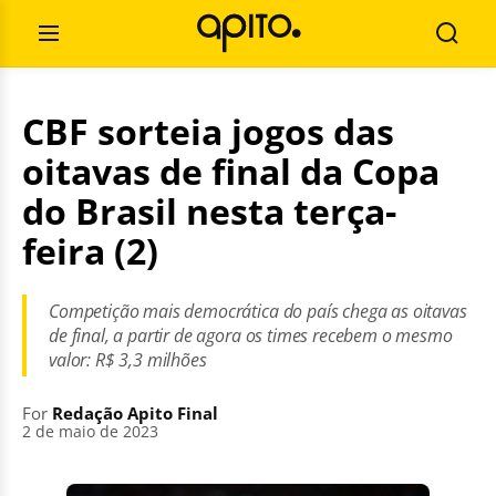
Skip
Search
to
for:
Open
Searc
content
Menu
CBF sorteia jogos das
oitavas de final da Copa
do Brasil nesta terça-
feira (2)
Competição mais democrática do país chega as oitavas
de final, a partir de agora os times recebem o mesmo
valor: R$ 3,3 milhões
For
Redação Apito Final
2 de maio de 2023