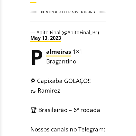
CONTINUE AFTER ADVERTISING
— Apito Final (@ApitoFinal_Br)
May 13, 2023
P
almeiras
1×1
Bragantino
⚽️ Capixaba GOLAÇO!!
👞 Ramirez
🏆 Brasileirão – 6ª rodada
Nossos canais no Telegram: