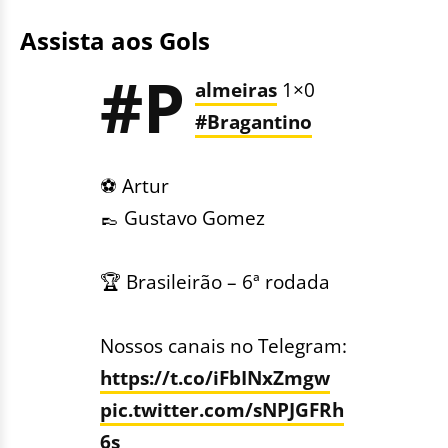
Assista aos Gols
#P
almeiras
1×0
#Bragantino
⚽️ Artur
👞 Gustavo Gomez
🏆 Brasileirão – 6ª rodada
Nossos canais no Telegram:
https://t.co/iFbINxZmgw
pic.twitter.com/sNPJGFRh
6s