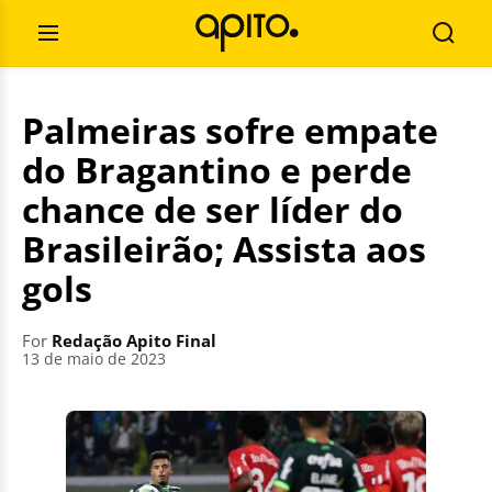
Skip
Search
to
for:
Open
Searc
content
Menu
Palmeiras sofre empate
do Bragantino e perde
chance de ser líder do
Brasileirão; Assista aos
gols
For
Redação Apito Final
13 de maio de 2023