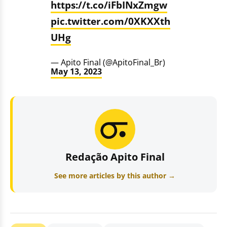
https://t.co/iFbINxZmgw
pic.twitter.com/0XKXXth
UHg
— Apito Final (@ApitoFinal_Br)
May 13, 2023
Redação Apito Final
See more articles by this author →