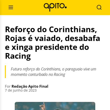
Skip
Search
to
for:
Open
Searc
content
Menu
Reforço do Corinthians,
Rojas é vaiado, desabafa
e xinga presidente do
Racing
Futuro reforço do Corinthians, o paraguaio vive um
momento conturbado no Racing
For
Redação Apito Final
7 de junho de 2023