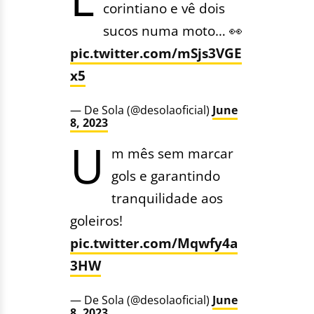
corintiano e vê dois
sucos numa moto… 👀
pic.twitter.com/mSjs3VGE
x5
— De Sola (@desolaoficial)
June
8, 2023
U
m mês sem marcar
gols e garantindo
tranquilidade aos
goleiros!
pic.twitter.com/Mqwfy4a
3HW
— De Sola (@desolaoficial)
June
8, 2023