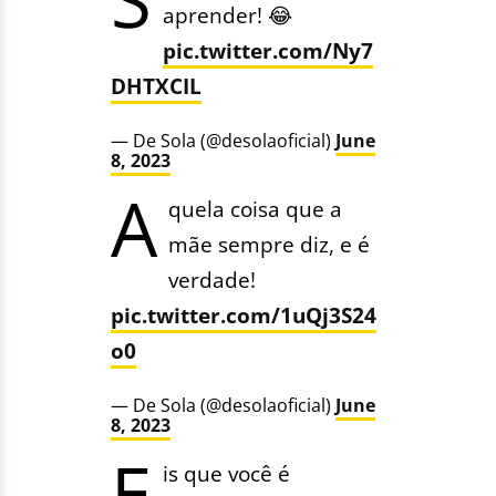
aprender! 😂
pic.twitter.com/Ny7
DHTXCIL
— De Sola (@desolaoficial)
June
8, 2023
A
quela coisa que a
mãe sempre diz, e é
verdade!
pic.twitter.com/1uQj3S24
o0
— De Sola (@desolaoficial)
June
8, 2023
E
is que você é