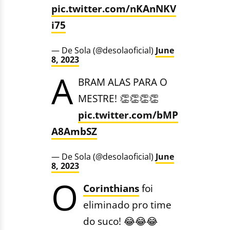
pic.twitter.com/nKAnNKV
i75
— De Sola (@desolaoficial)
June
8, 2023
A
BRAM ALAS PARA O
MESTRE! 👏👏👏👏
pic.twitter.com/bMP
A8AmbSZ
— De Sola (@desolaoficial)
June
8, 2023
O
Corinthians
foi
eliminado pro time
do suco! 😂😂😂