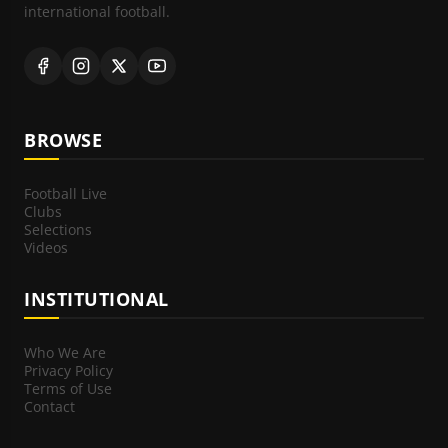
international football.
BROWSE
Football Live
Clubs
Selections
Videos
INSTITUTIONAL
Who We Are
Privacy Policy
Terms of Use
Contact