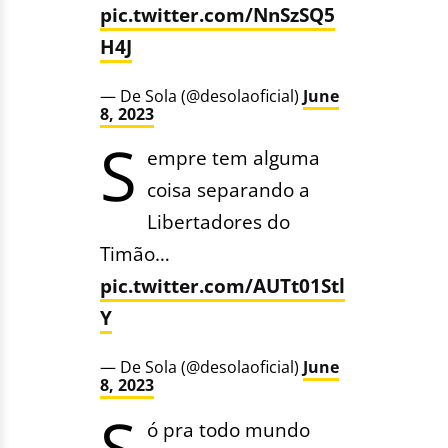
pic.twitter.com/NnSzSQ5
H4J
— De Sola (@desolaoficial)
June
8, 2023
S
empre tem alguma
coisa separando a
Libertadores do
Timão…
pic.twitter.com/AUTt01Stl
Y
— De Sola (@desolaoficial)
June
8, 2023
S
ó pra todo mundo