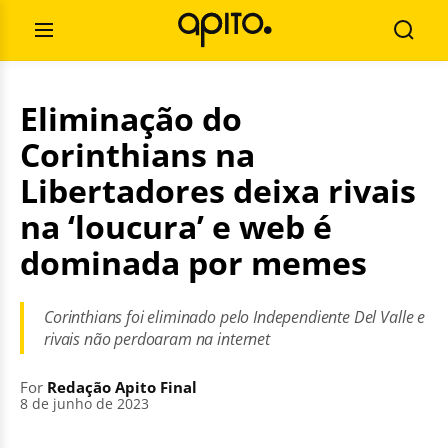
Skip
Search
to
for:
Open
Searc
content
Menu
Eliminação do
Corinthians na
Libertadores deixa rivais
na ‘loucura’ e web é
dominada por memes
Corinthians foi eliminado pelo Independiente Del Valle e
rivais não perdoaram na internet
For
Redação Apito Final
8 de junho de 2023