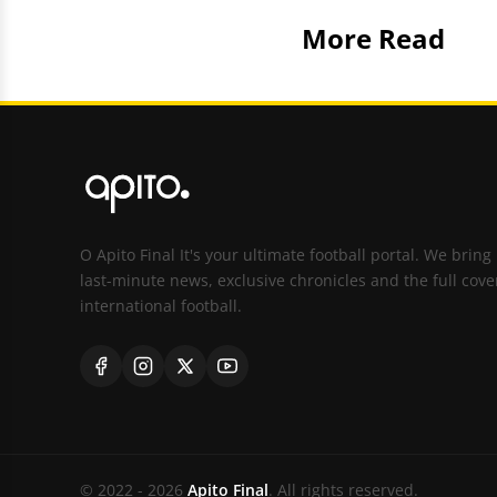
More Read
O Apito Final It's your ultimate football portal. We bring
last-minute news, exclusive chronicles and the full cove
international football.
© 2022 - 2026
Apito Final
. All rights reserved.