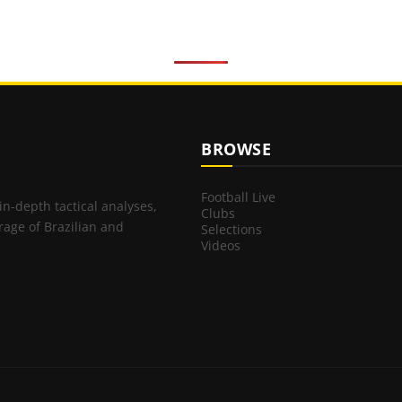
BROWSE
Football Live
 in-depth tactical analyses,
Clubs
rage of Brazilian and
Selections
Videos