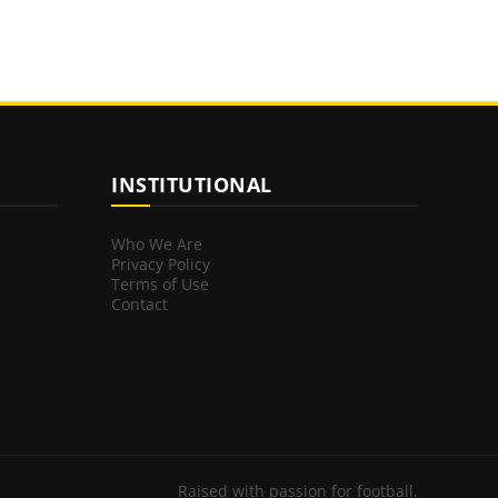
INSTITUTIONAL
Who We Are
Privacy Policy
Terms of Use
Contact
Raised with passion for football.