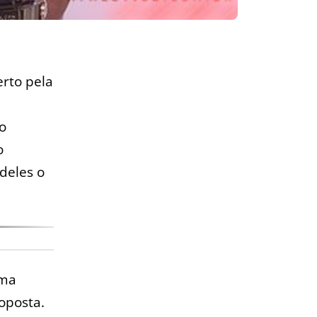
rto pela
o
o
deles o
uma
oposta.