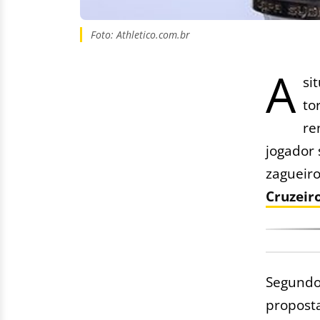
Foto: Athletico.com.br
A
si
to
re
jogador 
zagueir
Cruzeir
Segundo 
proposta