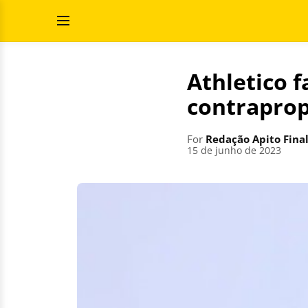
Skip
Search
to
for:
Open
content
Menu
Athletico f
contraprop
For
Redação Apito Fina
15 de junho de 2023