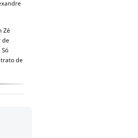
lexandre
m Zé
r de
 Só
ntrato de