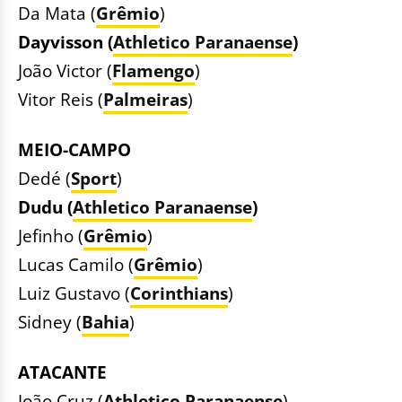
Da Mata (
Grêmio
)
Dayvisson (
Athletico Paranaense
)
João Victor (
Flamengo
)
Vitor Reis (
Palmeiras
)
MEIO-CAMPO
Dedé (
Sport
)
Dudu (
Athletico Paranaense
)
Jefinho (
Grêmio
)
Lucas Camilo (
Grêmio
)
Luiz Gustavo (
Corinthians
)
Sidney (
Bahia
)
ATACANTE
João Cruz (
Athletico Paranaense
)