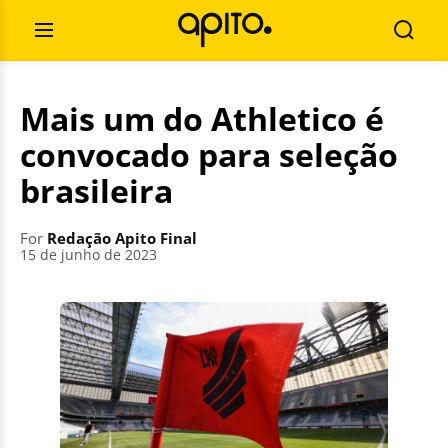
Skip
Search
to
for:
Open
Searc
content
Menu
Mais um do Athletico é
convocado para seleção
brasileira
For
Redação Apito Final
15 de junho de 2023