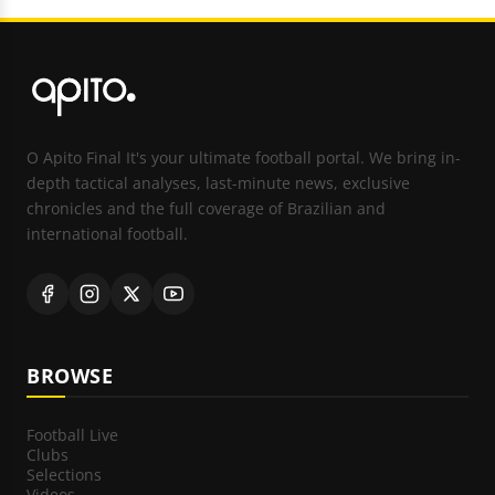
O Apito Final It's your ultimate football portal. We bring in-
depth tactical analyses, last-minute news, exclusive
chronicles and the full coverage of Brazilian and
international football.
BROWSE
Football Live
Clubs
Selections
Videos