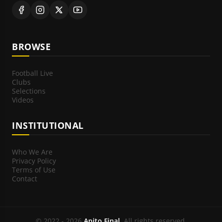
BROWSE
Football Live
Clubs
Selections
Videos
INSTITUTIONAL
Who We Are
Privacy Policy
Terms of Use
Contact
© 2022 - 2026
Apito Final
. All rights reserved.