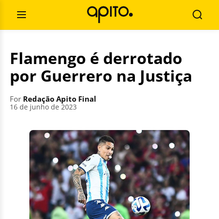
Skip
Search
to
for:
Open
Searc
content
Menu
Flamengo é derrotado
por Guerrero na Justiça
For
Redação Apito Final
16 de junho de 2023