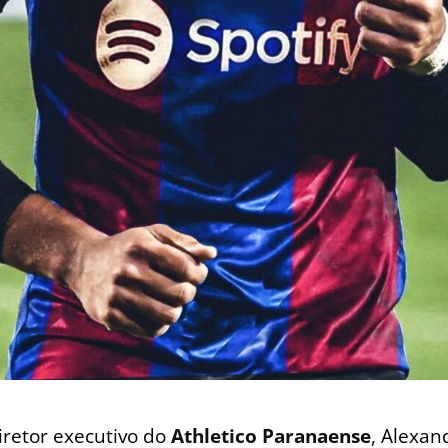
iretor executivo do
Athletico Paranaense
, Alexan