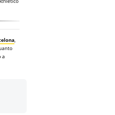
thletico
celona
,
uanto
 a