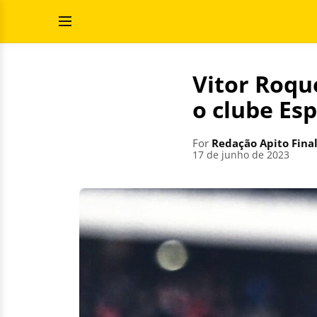
Skip
Search
to
for:
Open
content
Menu
Vitor Roqu
o clube Es
For
Redação Apito Fina
17 de junho de 2023