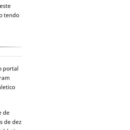
este
do tendo
 portal
aram
letico
e de
is de dez