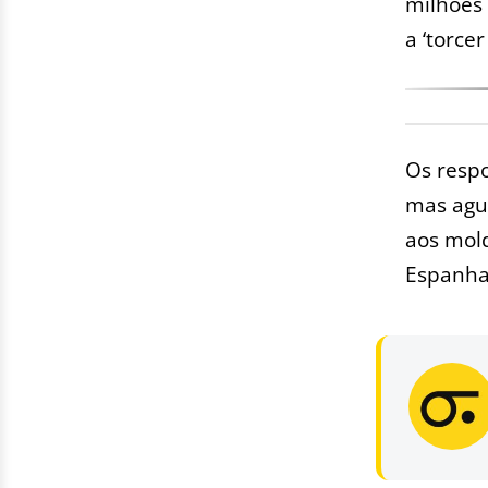
milhões 
a ‘torcer
Os respo
mas agu
aos mol
Espanha