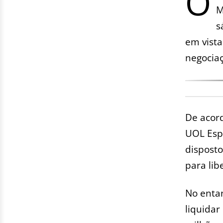
O
M
s
em vista
negociaç
De acord
UOL Esp
disposto
para lib
No entan
liquidar