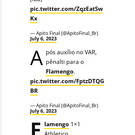
pic.twitter.com/ZqzEatSw
Kx
— Apito Final (@ApitoFinal_Br)
July 6, 2023
A
pós auxílio no VAR,
pênalti para o
Flamengo
.
pic.twitter.com/FptzDTQG
BR
— Apito Final (@ApitoFinal_Br)
July 6, 2023
F
lamengo
1×1
Athletico