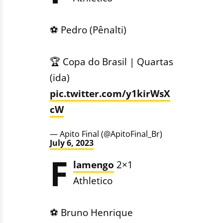
⚽️ Pedro (Pênalti)
🏆 Copa do Brasil | Quartas
(ida)
pic.twitter.com/y1kirWsX
cW
— Apito Final (@ApitoFinal_Br)
July 6, 2023
F
lamengo
2×1
Athletico
⚽️ Bruno Henrique