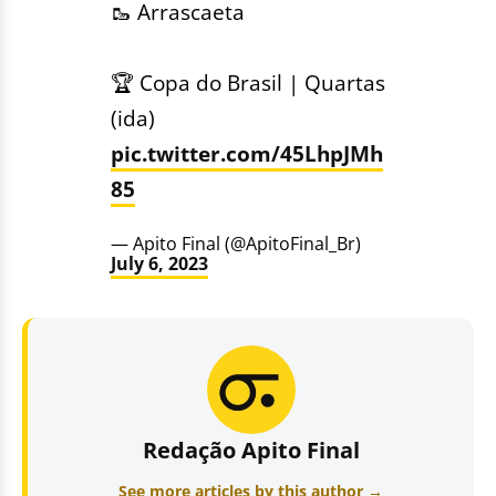
🥾 Arrascaeta
🏆 Copa do Brasil | Quartas
(ida)
pic.twitter.com/45LhpJMh
85
— Apito Final (@ApitoFinal_Br)
July 6, 2023
Redação Apito Final
See more articles by this author →