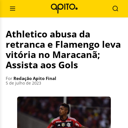
Skip
Search
to
for:
Open
Searc
content
Menu
Athletico abusa da
retranca e Flamengo leva
vitória no Maracanã;
Assista aos Gols
For
Redação Apito Final
5 de julho de 2023