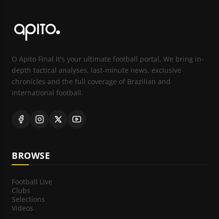
O Apito Final It's your ultimate football portal. We bring in-
depth tactical analyses, last-minute news, exclusive
chronicles and the full coverage of Brazilian and
international football.
BROWSE
Football Live
Clubs
Selections
Videos