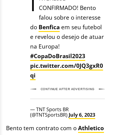
I
CONFIRMADO! Bento
falou sobre o interesse
do
Benfica
em seu futebol
e revelou o desejo de atuar
na Europa!
#CopaDoBrasil2023
pic.twitter.com/0JQ3gxR0
qi
CONTINUE AFTER ADVERTISING
— TNT Sports BR
(@TNTSportsBR)
July 6, 2023
Bento tem contrato com o
Athletico