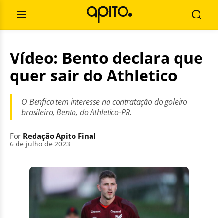
Skip
Search
to
for:
Open
Searc
content
Menu
Vídeo: Bento declara que
quer sair do Athletico
O Benfica tem interesse na contratação do goleiro
brasileiro, Bento, do Athletico-PR.
For
Redação Apito Final
6 de julho de 2023