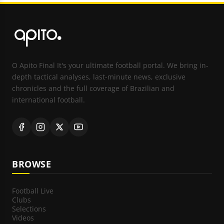
O Apito Final It's your ultimate football portal. We bring in-
depth tactical analyses, last-minute news, exclusive
chronicles and the full coverage of Brazilian and
international football.
BROWSE
Football Live
Clubs
Selections
Videos