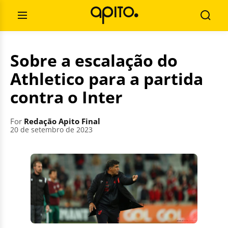
Skip
Search
to
for:
Open
Searc
content
Menu
Sobre a escalação do
Athletico para a partida
contra o Inter
For
Redação Apito Final
20 de setembro de 2023