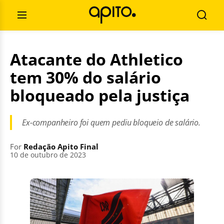
Skip
Search
to
for:
Open
Searc
content
Menu
Atacante do Athletico
tem 30% do salário
bloqueado pela justiça
Ex-companheiro foi quem pediu bloqueio de salário.
For
Redação Apito Final
10 de outubro de 2023