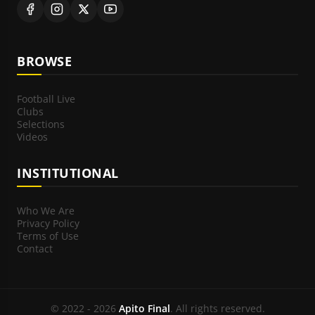
BROWSE
Football Live
Clubs
Selections
Videos
INSTITUTIONAL
Who We Are
Privacy Policy
Terms of Use
Contact
© 2022 - 2026
Apito Final
. All rights reserved.