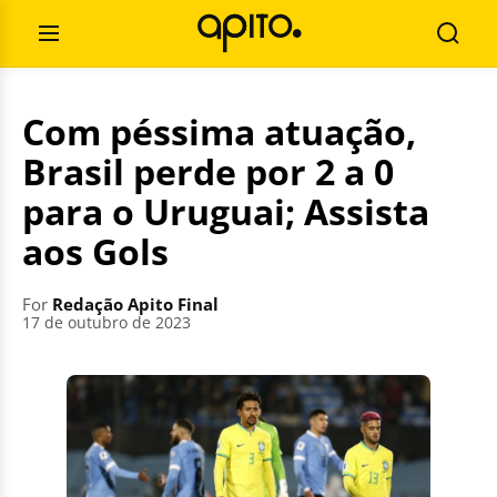
Skip
Search
to
for:
Open
Searc
content
Menu
Com péssima atuação,
Brasil perde por 2 a 0
para o Uruguai; Assista
aos Gols
For
Redação Apito Final
17 de outubro de 2023