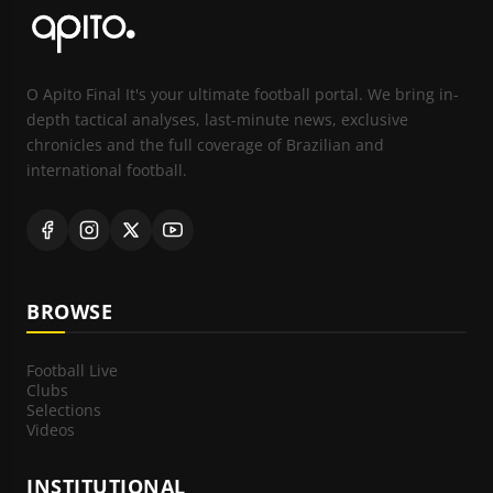
O Apito Final It's your ultimate football portal. We bring in-
depth tactical analyses, last-minute news, exclusive
chronicles and the full coverage of Brazilian and
international football.
BROWSE
Football Live
Clubs
Selections
Videos
INSTITUTIONAL