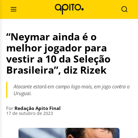
Skip
Search
to
for:
Open
Searc
content
Menu
“Neymar ainda é o
melhor jogador para
vestir a 10 da Seleção
Brasileira”, diz Rizek
Atacante estará em campo logo mais, em jogo contra o
Uruguai.
For
Redação Apito Final
17 de outubro de 2023