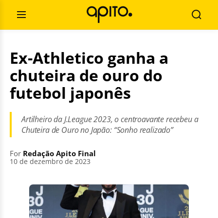
Skip
Search
to
for:
Open
Searc
content
Menu
Ex-Athletico ganha a
chuteira de ouro do
futebol japonês
Artilheiro da J.League 2023, o centroavante recebeu a
Chuteira de Ouro no Japão: “Sonho realizado”
For
Redação Apito Final
10 de dezembro de 2023