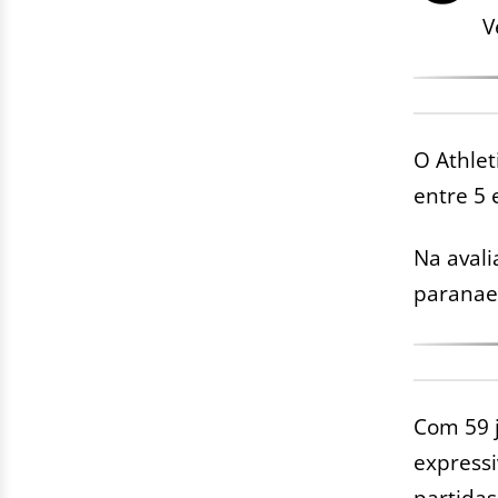
V
O Athlet
entre 5 
Na avali
paranae
Com 59 
expressi
partidas