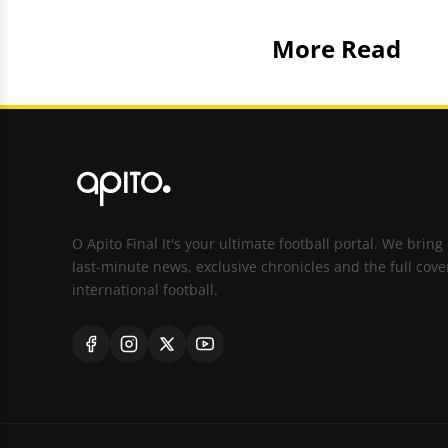
More Read
O Apito Final It's your ultimate football portal. We bring
last-minute news, exclusive chronicles and the full cove
international football.