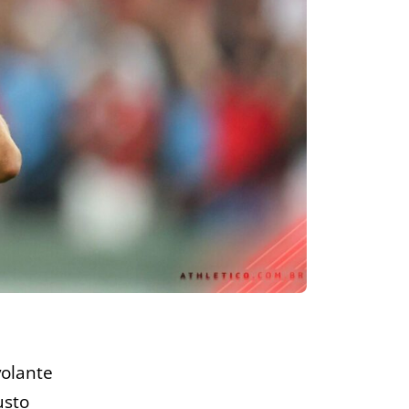
volante
usto