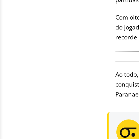
Com oito
do jogad
recorde
Ao todo,
conquist
Paranaen