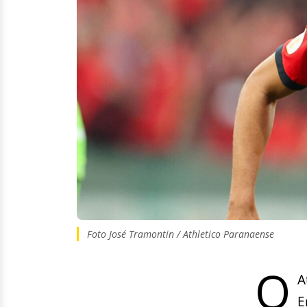
Foto José Tramontin / Athletico Paranaense
O
A
E