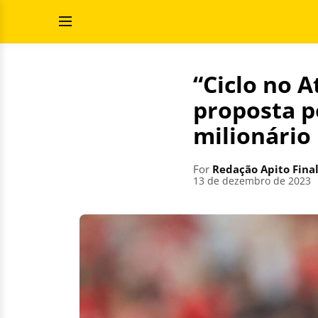
Skip
Search
to
for:
Open
content
Menu
“Ciclo no A
proposta p
milionário
For
Redação Apito Fina
13 de dezembro de 2023