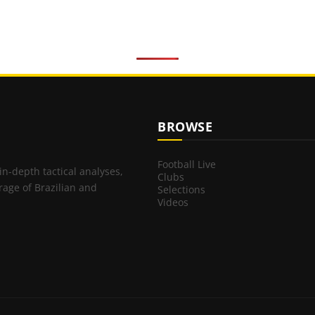
BROWSE
Football Live
 in-depth tactical analyses,
Clubs
rage of Brazilian and
Selections
Videos