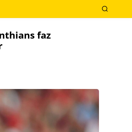
Search
inthians faz
r