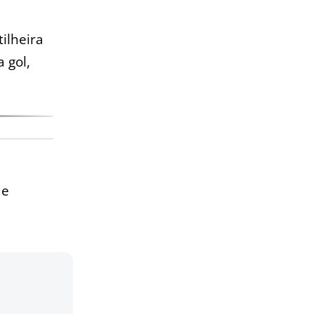
ilheira
 gol,
 e