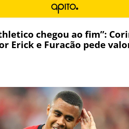
thletico chegou ao fim”: Cor
or Erick e Furacão pede valo
l