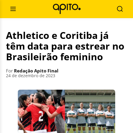
Skip
Search
to
for:
Open
Searc
content
Menu
Athletico e Coritiba já
têm data para estrear no
Brasileirão feminino
For
Redação Apito Final
24 de dezembro de 2023