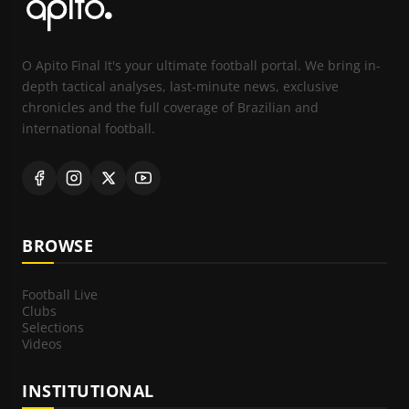
O Apito Final It's your ultimate football portal. We bring in-
depth tactical analyses, last-minute news, exclusive
chronicles and the full coverage of Brazilian and
international football.
BROWSE
Football Live
Clubs
Selections
Videos
INSTITUTIONAL