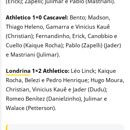
(Erick); Zapelli; Julimar e Pablo (Mastriani).
Athletico 1×0 Cascavel:
Bento; Madson,
Thiago Heleno, Gamarra e Vinicius Kauê
(Christian); Fernandinho, Erick, Canobbio e
Cuello (Kaique Rocha); Pablo (Zapelli) (Jader)
e Mastriani (Julimar).
Londrina
1×2 Athletico:
Léo Linck; Kaique
Rocha, Belezi e Pedro Henrique; Hugo Moura,
Christian, Vinicius Kauê e Jader (Dudu);
Romeo Benítez (Danielzinho), Julimar e
Walace (Petterson).