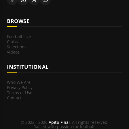
BROWSE
Football Live
Clubs
Selections
Videos
INSTITUTIONAL
Who We Are
Privacy Policy
Terms of Use
Contact
© 2022 - 2026
Apito Final
. All rights reserved.
Raised with passion for football.