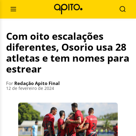
Skip
Search
to
for:
Open
Searc
content
Menu
Com oito escalações
diferentes, Osorio usa 28
atletas e tem nomes para
estrear
For
Redação Apito Final
12 de fevereiro de 2024