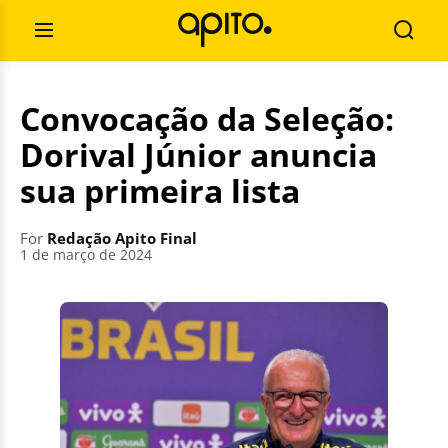
Skip
Search
to
for:
Open
Searc
content
Menu
Convocação da Seleção:
Dorival Júnior anuncia
sua primeira lista
For
Redação Apito Final
1 de março de 2024