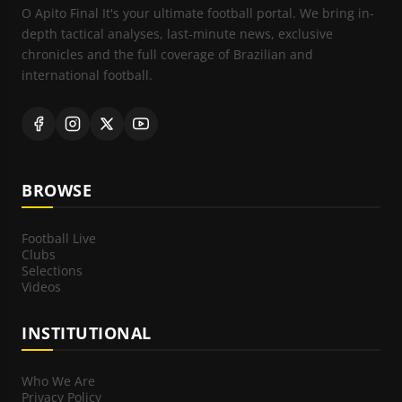
O Apito Final It's your ultimate football portal. We bring in-
depth tactical analyses, last-minute news, exclusive
chronicles and the full coverage of Brazilian and
international football.
BROWSE
Football Live
Clubs
Selections
Videos
INSTITUTIONAL
Who We Are
Privacy Policy