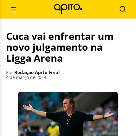
Skip
Search
to
for:
Open
Searc
content
Menu
Cuca vai enfrentar um
novo julgamento na
Ligga Arena
For
Redação Apito Final
4 de março de 2024