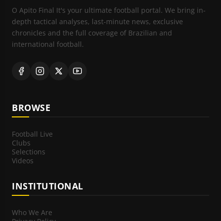
O Apito Final It's your ultimate football portal. We bring in-
depth tactical analyses, last-minute news, exclusive
chronicles and the full coverage of Brazilian and
international football.
BROWSE
Football Live
Clubs
Selections
Videos
INSTITUTIONAL
Who We Are