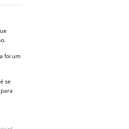
que
ão.
a foi um
té se
 para