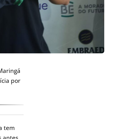
Maringá
cia por
ra tem
s antes