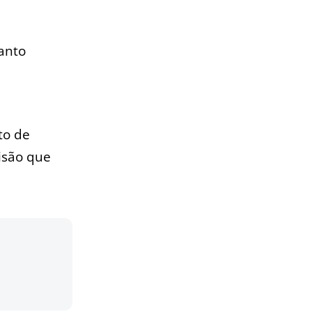
uanto
to de
isão que