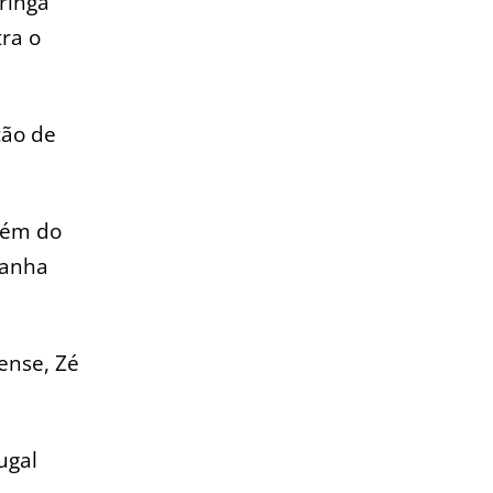
aringá
tra o
ção de
lém do
ganha
ense, Zé
ugal