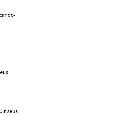
acando-
seus
m
o
uir seus