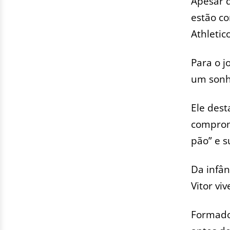
Apesar d
estão co
Athletico
Para o j
um sonho
Ele des
comprom
pão” e s
Da infân
Vitor viv
Formado