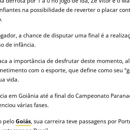
a derrota por 1 a 0 no jogo de ida, Zé Vitor e o M
nfiantes na possibilidade de reverter o placar con
.
ogador, a chance de disputar uma final é a realiza
 de infância.
taca a importância de desfrutar deste momento, a
etimento com o esporte, que define como seu “
ua vida.
cia em Goiânia até a final do Campeonato Parana
enciou várias fases.
 pelo
Goiás
, sua carreira teve passagens por Port