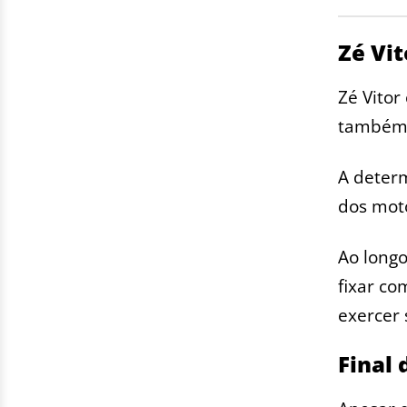
Zé Vi
Zé Vitor
também é
A determ
dos mot
Ao longo
fixar co
exercer 
Final