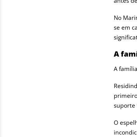
antes de
No Mari
se em ca
signific
A famí
A famíli
Residind
primeiro
suporte
O espel
incondic