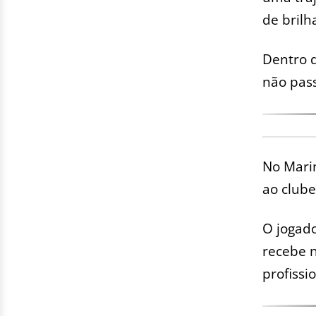
de brilh
Dentro d
não pas
No Marin
ao club
O jogad
recebe 
profissio