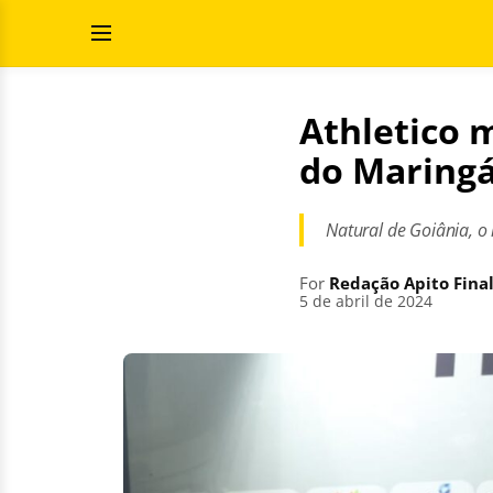
Skip
Search
to
for:
Open
content
Menu
Athletico 
do Maring
Natural de Goiânia, 
For
Redação Apito Fina
5 de abril de 2024