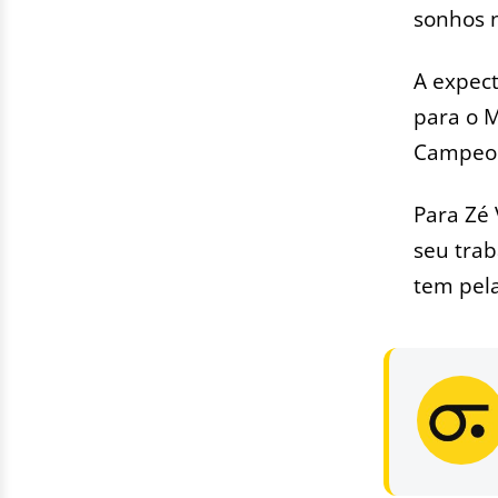
sonhos n
A expect
para o M
Campeon
Para Zé 
seu tra
tem pela