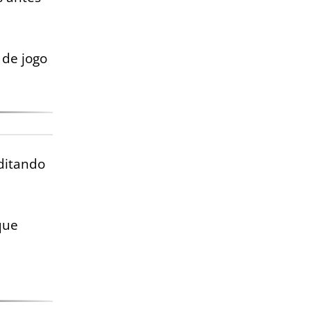
 de jogo
editando
que