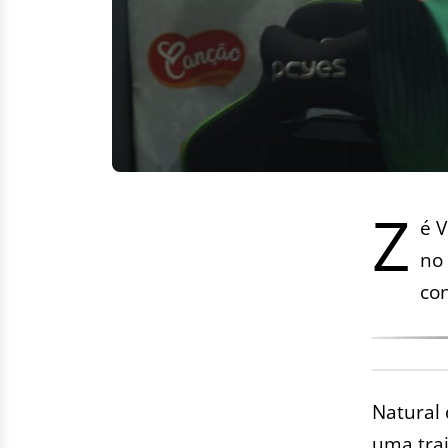
Z
é 
no
con
Natural 
uma traj