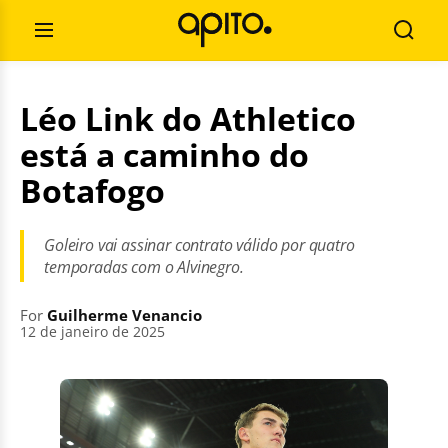
Skip
Search
to
for:
Open
Searc
content
Menu
Léo Link do Athletico
está a caminho do
Botafogo
Goleiro vai assinar contrato válido por quatro
temporadas com o Alvinegro.
For
Guilherme Venancio
12 de janeiro de 2025