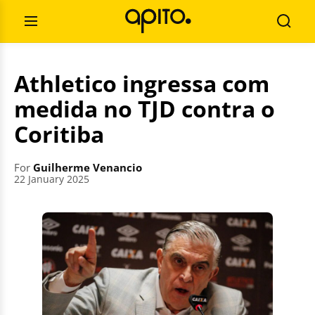
Skip
Search
to
for:
Open
Searc
content
Menu
Athletico ingressa com
medida no TJD contra o
Coritiba
For
Guilherme Venancio
22 January 2025