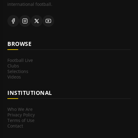
international football.
BROWSE
Football Live
Clubs
Selections
Videos
INSTITUTIONAL
Who We Are
Privacy Policy
Terms of Use
Contact