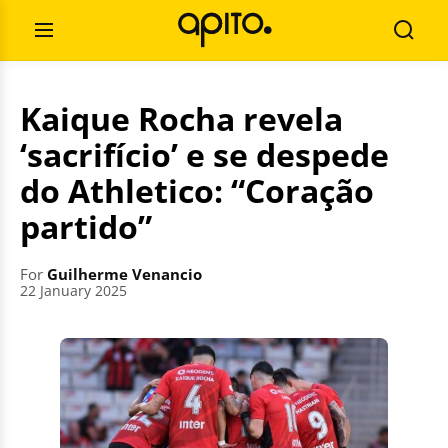
Skip
Search
to
for:
Open
Searc
content
Menu
Kaique Rocha revela
‘sacrifício’ e se despede
do Athletico: “Coração
partido”
For
Guilherme Venancio
22 January 2025