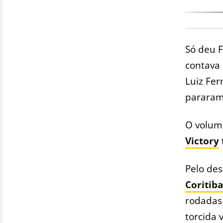
Só deu F
contava 
Luiz Fer
pararam
O volume
Victory
Pelo des
Coritiba
rodadas
torcida 