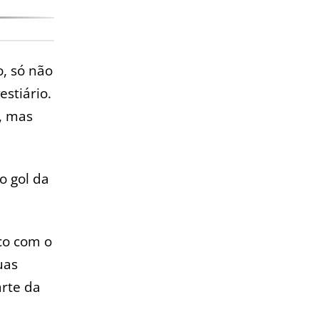
o, só não
estiário.
), mas
o gol da
co com o
uas
rte da