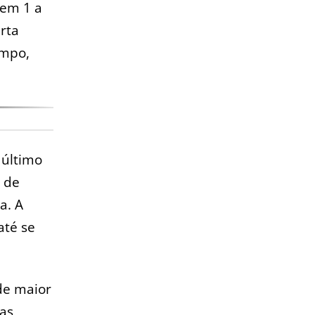
 em 1 a
arta
ampo,
 último
 de
a. A
até se
 de maior
das