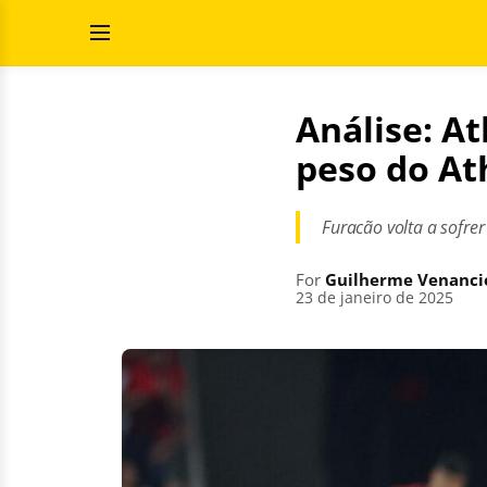
Skip
Search
to
for:
Open
content
Menu
Análise: A
peso do At
Furacão volta a sofrer
For
Guilherme Venanci
23 de janeiro de 2025