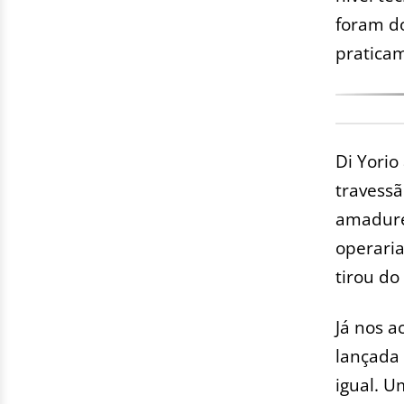
foram do
praticam
Di Yorio
travessã
amadure
operari
tirou do 
Já nos a
lançada 
igual. U