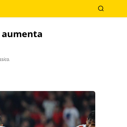
Search
 e aumenta
ssico.