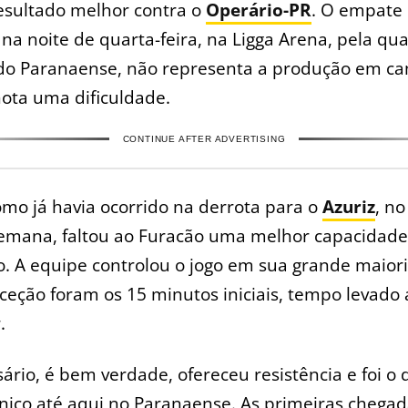
esultado melhor contra o
Operário-PR
. O empate
 na noite de quarta-feira, na Ligga Arena, pela qu
do Paranaense, não representa a produção em c
ota uma dificuldade.
CONTINUE AFTER ADVERTISING
mo já havia ocorrido na derrota para o
Azuriz
, no
semana, faltou ao Furacão uma melhor capacidade
o. A equipe controlou o jogo em sua grande maiori
ceção foram os 15 minutos iniciais, tempo levado 
.
ário, é bem verdade, ofereceu resistência e foi o
cnico até aqui no Paranaense. As primeiras chega