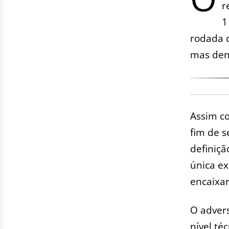
r
1
rodada 
mas den
Assim co
fim de 
definiçã
única ex
encaixar
O advers
nível té