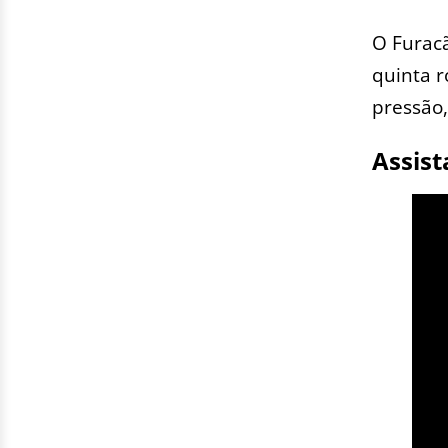
O Furacã
quinta r
pressão
Assis