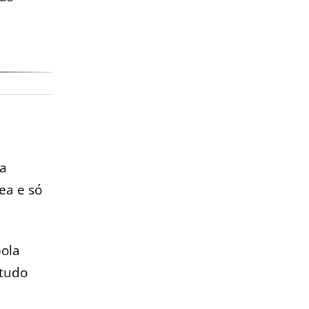
ea
ea e só
bola
 tudo