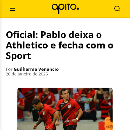
Skip
Search
to
for:
Open
Searc
content
Menu
Oficial: Pablo deixa o
Athletico e fecha com o
Sport
For
Guilherme Venancio
26 de janeiro de 2025