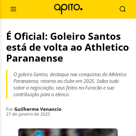
Skip
Search
to
for:
Open
Searc
content
Menu
É Oficial: Goleiro Santos
está de volta ao Athletico
Paranaense
O goleiro Santos, destaque nas conquistas do Athletico
Paranaense, retorna ao clube em 2025. Saiba tudo
sobre a negociação, seus feitos no Furacão e sua
contribuição para o elenco.
For
Guilherme Venancio
27 de janeiro de 2025