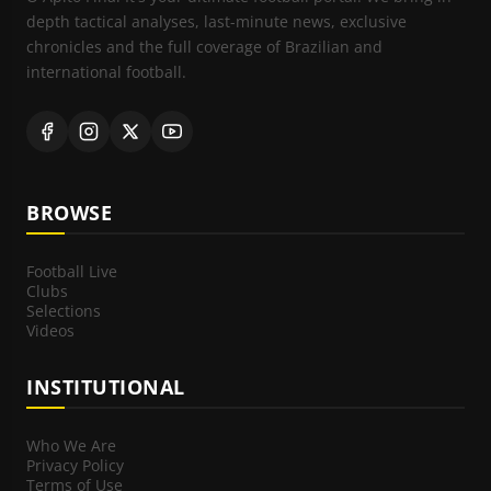
depth tactical analyses, last-minute news, exclusive
chronicles and the full coverage of Brazilian and
international football.
BROWSE
Football Live
Clubs
Selections
Videos
INSTITUTIONAL
Who We Are
Privacy Policy
Terms of Use