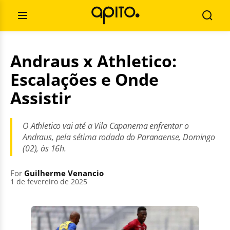
Skip
Search
to
for:
Open
Searc
content
Menu
Andraus x Athletico:
Escalações e Onde
Assistir
O Athletico vai até a Vila Capanema enfrentar o
Andraus, pela sétima rodada do Paranaense, Domingo
(02), às 16h.
For
Guilherme Venancio
1 de fevereiro de 2025