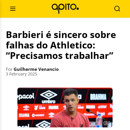
Skip
Search
to
for:
Open
Searc
content
Menu
Barbieri é sincero sobre
falhas do Athletico:
“Precisamos trabalhar”
For
Guilherme Venancio
3 February 2025