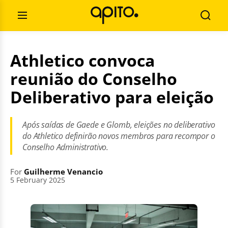
Skip
Search
to
for:
Open
Searc
content
Menu
Athletico convoca
reunião do Conselho
Deliberativo para eleição
Após saídas de Gaede e Glomb, eleições no deliberativo
do Athletico definirão novos membros para recompor o
Conselho Administrativo.
For
Guilherme Venancio
5 February 2025