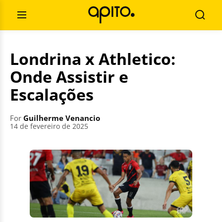
Skip
Search
to
for:
Open
Searc
content
Menu
Londrina x Athletico:
Onde Assistir e
Escalações
For
Guilherme Venancio
14 de fevereiro de 2025