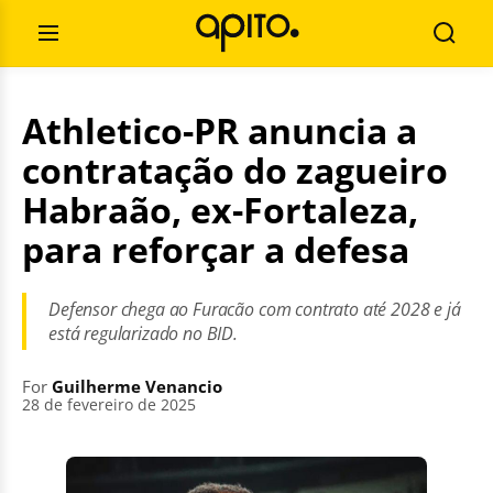
Skip
Search
to
for:
Open
Searc
content
Menu
Athletico-PR anuncia a
contratação do zagueiro
Habraão, ex-Fortaleza,
para reforçar a defesa
Defensor chega ao Furacão com contrato até 2028 e já
está regularizado no BID.
For
Guilherme Venancio
28 de fevereiro de 2025