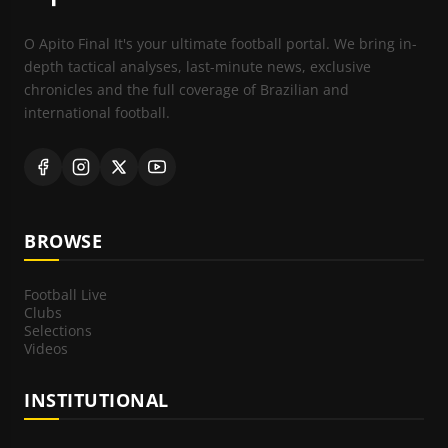
O Apito Final It's your ultimate football portal. We bring in-
depth tactical analyses, last-minute news, exclusive
chronicles and the full coverage of Brazilian and
international football.
BROWSE
Football Live
Clubs
Selections
Videos
INSTITUTIONAL